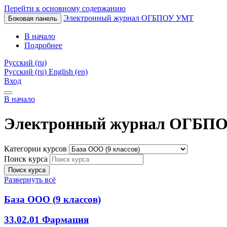
Перейти к основному содержанию
Электронный журнал ОГБПОУ УМТ
Боковая панель
В начало
Подробнее
Русский ‎(ru)‎
Русский ‎(ru)‎
English ‎(en)‎
Вход
В начало
Электронный журнал ОГБПОУ
Категории курсов
Поиск курса
Поиск курса
Развернуть всё
База ООО (9 классов)
33.02.01 Фармация